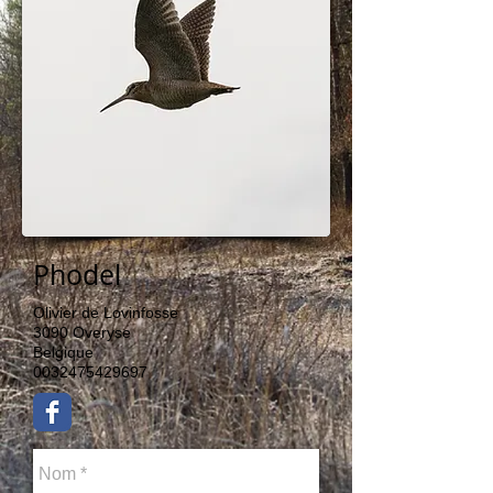
Phodel
Olivier de Lovinfosse
3090 Overyse
Belgique
0032475429697